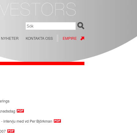
NYHETER
KONTAKTA OSS
EMPIRE
arings
rknadsdag
 - intervju med vd Per Björkman
2007