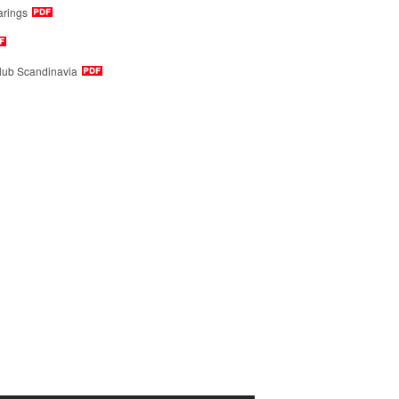
arings
lub Scandinavia