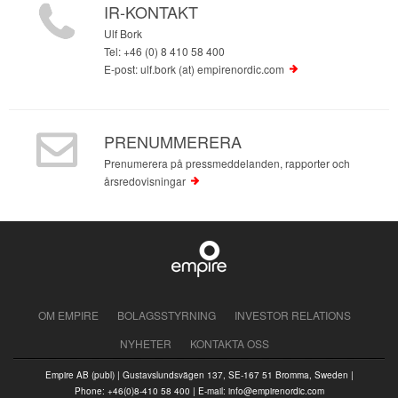
IR-KONTAKT
Ulf Bork
Tel: +46 (0) 8 410 58 400
E-post: ulf.bork (at) empirenordic.com
PRENUMMERERA
Prenumerera på pressmeddelanden, rapporter och
årsredovisningar
OM EMPIRE
BOLAGSSTYRNING
INVESTOR RELATIONS
NYHETER
KONTAKTA OSS
Empire AB (publ) | Gustavslundsvägen 137, SE-167 51 Bromma, Sweden |
Phone: +46(0)8-410 58 400 | E-mail: info@empirenordic.com