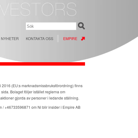
NYHETER
KONTAKTA OSS
EMPIRE
uli 2016 (EU:s marknadsmissbruksförordning) finns
 sida. Bolaget följer istället reglerna om
saktioner gjorda av personer i ledande ställning.
m / +46733596871 om Ni blir insider i Empire AB