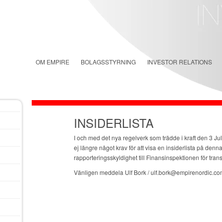
OM EMPIRE
BOLAGSSTYRNING
INVESTOR RELATIONS
INSIDERLISTA
I och med det nya regelverk som trädde i kraft den 3 J
ej längre något krav för att visa en insiderlista på denna
rapporteringsskyldighet till Finansinspektionen för tran
Vänligen meddela Ulf Bork / ulf.bork@empirenordic.co